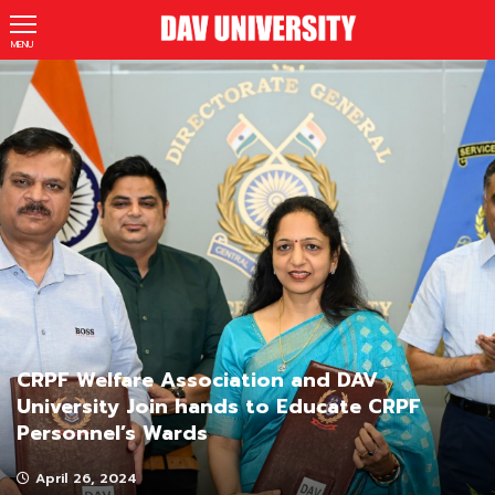
MENU
CRPF Welfare Association and DAV
University Join hands to Educate CRPF
Personnel’s Wards
April 26, 2024